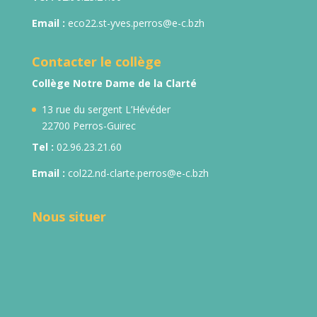
Email :
eco22.st-yves.perros@e-c.bzh
Contacter le collège
Collège Notre Dame de la Clarté
13 rue du sergent L’Hévéder
22700 Perros-Guirec
Tel :
02.96.23.21.60
Email :
col22.nd-clarte.perros@e-c.bzh
Nous situer