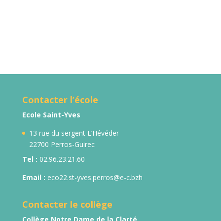
Contacter l’école
Ecole Saint-Yves
13 rue du sergent L’Hévéder
22700 Perros-Guirec
Tel :
02.96.23.21.60
Email :
eco22.st-yves.perros@e-c.bzh
Contacter le collège
Collège Notre Dame de la Clarté