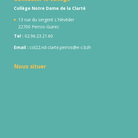
Collège Notre Dame de la Clarté
13 rue du sergent L’Hévéder
22700 Perros-Guirec
Tel :
02.96.23.21.60
Email :
col22.nd-clarte.perros@e-c.bzh
Nous situer