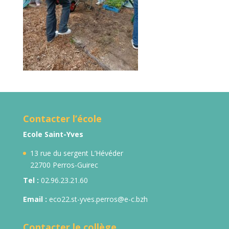
Contacter l’école
Ecole Saint-Yves
13 rue du sergent L’Hévéder
22700 Perros-Guirec
Tel :
02.96.23.21.60
Email :
eco22.st-yves.perros@e-c.bzh
Contacter le collège