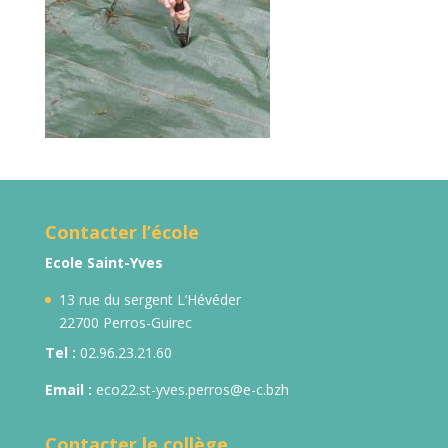
Contacter l’école
Ecole Saint-Yves
13 rue du sergent L’Hévéder
22700 Perros-Guirec
Tel :
02.96.23.21.60
Email :
eco22.st-yves.perros@e-c.bzh
Contacter le collège